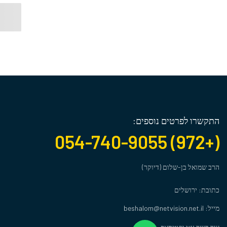
התקשרו לפרטים נוספים:
(+972) 054-740-9055
הרב שמואל בן-שלום (דיוקר)
כתובת: ירושלים
מייל: beshalom@netvision.net.il