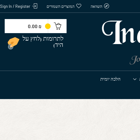
השוואה
המוצרים השמורים
Sign In / Register
In
0.00
₪
לתרומות (לחץ על
היד)
Jo
הלכה יומית